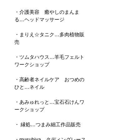
・介護美容　癒やしのまんま
る…
ヘッドマッサージ
・まりえ☆タニク…
多肉植物販
売
・
ツムタハウス…羊毛フェルト
ワークショップ
・高齢者ネイルケア　おつめの
ひと…ネイル
・
あみゅれっと…宝石石けんワ
ークショップ
・
 縁処…つまみ細工作品販売
・musubiya…タディングレース