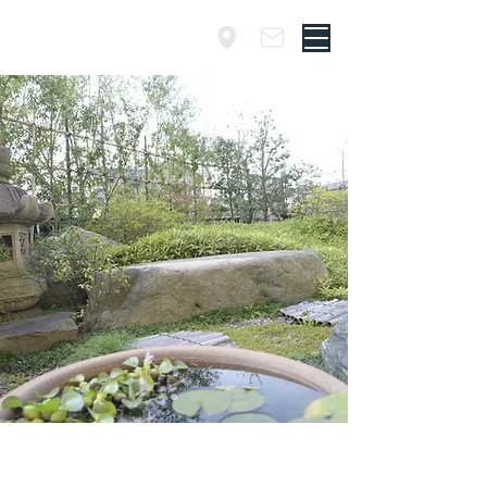
​埼玉・草加