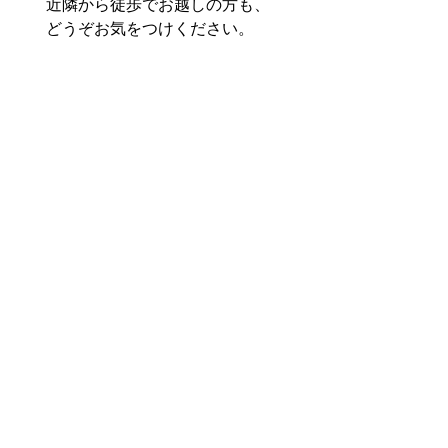
近隣から徒歩でお越しの方も、
どうぞお気をつけください。
屋内にキッズスペースあり、女
性用トイレ内におむつ交換台あ
り。 
最新の情報は草加光明寺のお寺
deマルシェのinstagramにてご確
認いただけます。
https://www.instagram.com/otera.
marche.soka_komyoji/
八潮市の情報ポータルマガジン
「やしおん」さんでも記事にし
ていただきました。
https://yashion.jp/event/25545/
今回も「お寺deマルシェ」を通