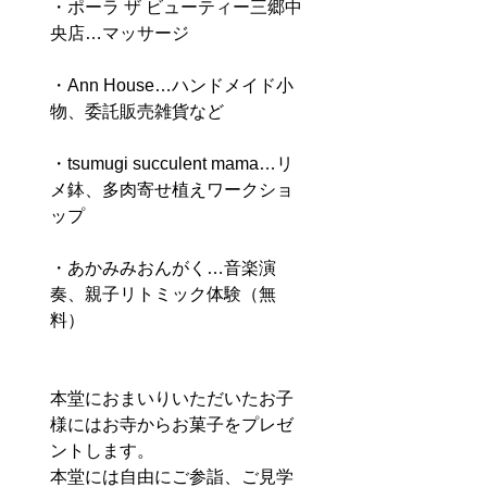
・
ポーラ ザ ビューティー三郷中
央店…マッサージ
・Ann House…ハンドメイド小
物、委託販売雑貨など
・tsumugi succulent mama…リ
メ鉢、多肉寄せ植えワークショ
ップ
・あかみみおんがく…音楽演
奏、親子リトミック体験（無
料）
本堂におまいりいただいたお子
様にはお寺からお菓子をプレゼ
ントします。 
本堂には自由にご参詣、ご見学