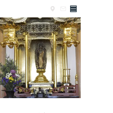
​埼玉・草加