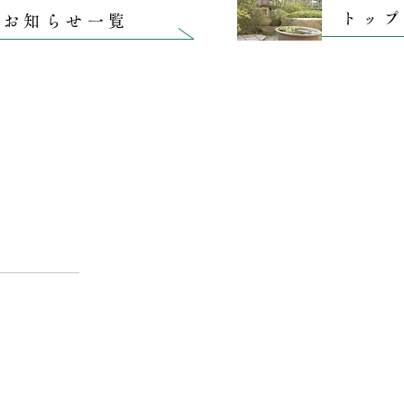
トッ
お知らせ一覧
草加​光明寺について
仏事
光
い合わせ
ご法事
住職あいさつ
ご葬儀
年間行事
光明寺
歴史
初参式
柿木町16-1
2-4404
境内・施設案内
仏前結婚式