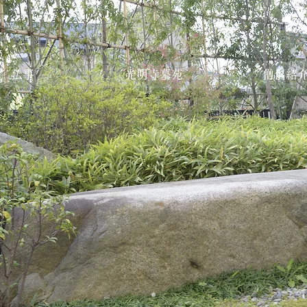
仏事
光明寺墓苑
僧侶紹