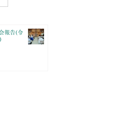
会報告(令
)