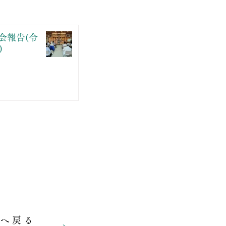
会報告(令
)
プへ戻る