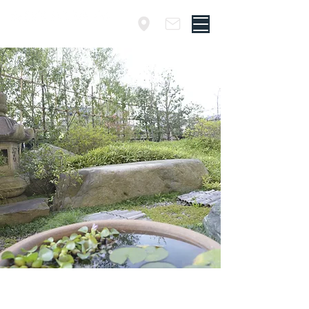
​埼玉・草加