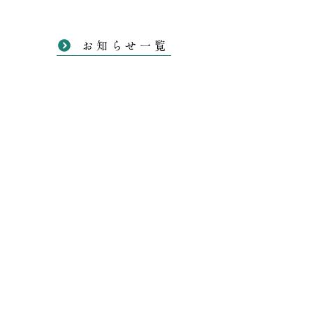
お知らせ一覧
埼玉・草加光明寺
〒340-0001
埼玉県草加市柿木町16-1
TEL 048-932-4404
お問い合わせ