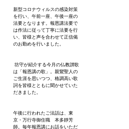
新型コロナウィルスの感染対策
を行い、午前一座、午後一座の
法要となります。報恩講法要で
は作法に従って丁寧に法要を行
い、皆様と声を合わせて正信偈
のお勤めを行いました。
 坊守が紹介する今月の仏教讃歌
は「報恩講の歌」。親鸞聖人の
ご生涯を思いつつ、格調高い歌
詞を皆様とともに聞かせていた
だきました。  
午後に行われたご法話は、東
京・万行寺御住職　本多靜芳
師。毎年報恩講にお話をいただ