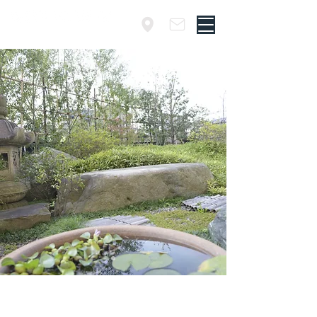
​埼玉・草加